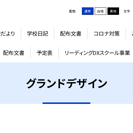
配色
通常
白地
黒地
文字
だより
学校日記
配布文書
コロナ対策
配布文書
予定表
リーディングDXスクール事業
グランドデザイン